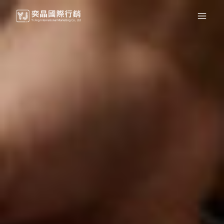
Main
跳
至
Menu
主
要
內
容